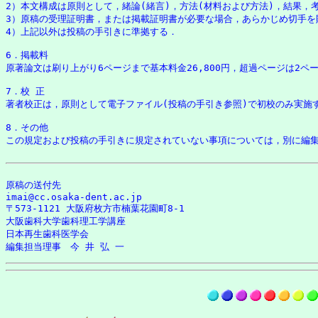
2）本文構成は原則として，緒論(緒言)，方法(材料および方法)，結果，考
3）原稿の受理証明書，または掲載証明書が必要な場合，あらかじめ切手を
4）上記以外は投稿の手引きに準拠する．

6．掲載料 

原著論文は刷り上がり6ページまで基本料金26,800円，超過ページは2
7．校 正 

著者校正は，原則として電子ファイル(投稿の手引き参照)で初校のみ実施
8．その他 

この規定および投稿の手引きに規定されていない事項については，別に編集
原稿の送付先 

imai@cc.osaka-dent.ac.jp

〒573-1121 大阪府枚方市楠葉花園町8-1

大阪歯科大学歯科理工学講座

日本再生歯科医学会
