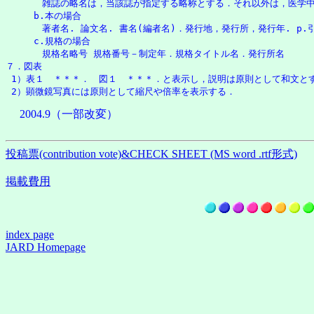
　　　　雑誌の略名は，当該誌が指定する略称とする．それ以外は，医学中央雑
     b.本の場合

　　　　著者名. 論文名. 書名(編者名)．発行地，発行所，発行年. p.
     c.規格の場合

　　　　規格名略号 規格番号－制定年．規格タイトル名．発行所名

７．図表

 1）表１　＊＊＊．　図１　＊＊＊．と表示し，説明は原則として和文とす
2004.9（一部改変）
投稿票(contribution vote)&CHECK SHEET (MS word .rtf形式)
掲載費用
index page
JARD Homepage