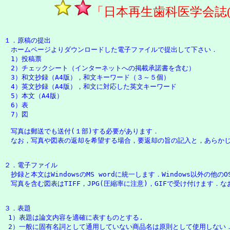
「日本再生歯科医学会誌
１．原稿の提出

　ホームページよりダウンロードした電子ファイルで提出して下さい．

　1）投稿票

　2）チェックシート（インターネットへの掲載承諾書を含む）

　3）和文抄録（A4版），和文キーワード（３～５個）

　4）英文抄録（A4版），和文に対応した英文キーワード　

　5）本文（A4版）

　6）表

　7）図

　写真は郵送でも送付(１部)する必要があります．

　なお，写真や図表の返却を希望する場合，要返却の旨の記入と，あらかじ
２．電子ファイル

　抄録と本文はWindowsのMS wordに統一します．Windows以外
　写真を含む図表はTIFF，JPG(圧縮率に注意)，GIFで受け付けます．
３．表題

 1）表題は論文内容を適確に表すものとする.

 2）一般に固有名詞として通用していない商品名は原則として使用しない．