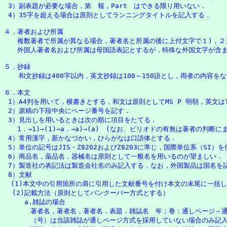
 3）副表題が必要な場合，第　報，Part　はできる限り用いない．

 4）35字を超える場合は原則としてランニングタイトルを記入する．

４．著者および所属

　　複数著者で所属が異なる場合，著者名と所属の後に上付文字で１)，２)，
　　外国人著者名および所属は母国語表記とするが，特殊な外国文字が含ま
５．抄録

　  和文抄録は400字以内，英文抄録は100～150語とし，両者の内容を
６．本文

 1）A4判を用いて，横書きとする．和文は原則としてMS P 明朝，英文はTi
 2）原稿の下段中央にページ番号を記す．

 3）見出しを用いるときは次の順に項目をたてる．

　　1．→1)→(1)→a．→a)→(a)　(なお、ピリオドの有無は著者の判断にま
 4）常用漢字，新かなづかい，ひらがなは口語体とする．

 5）単位の記号はJIS・Z8202およびZ8203に準じ，国際単位系（SI）
 6）商品名，薬品名，器械名は原則として一般名を用いるのが望ましい．

 7）製造社の表記法は製造会社名のみ記入する．なお，外国製品は国名を記
 8）文献

　(1)本文中の引用箇所の肩に引用した文献番号を付け本文の末尾に一括して1)
  (2)記載方法（原則としてバンクーバー方式とする）

     a.雑誌の場合

　　　　著者名，著者名，著者名．表題．雑誌名　年；巻：通しページ～通
　　　　（号）は当該雑誌が通しページ方式を採用していない場合のみ記入