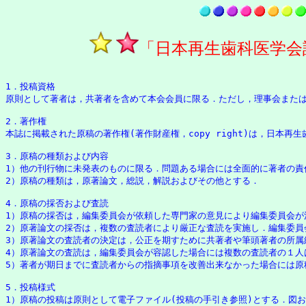
「日本再生歯科医学会
1．投稿資格 

原則として著者は，共著者を含めて本会会員に限る．ただし，理事会または
2．著作権

本誌に掲載された原稿の著作権(著作財産権，copy right)は，日本再生
3．原稿の種類および内容

1）他の刊行物に未発表のものに限る．問題ある場合には全面的に著者の責任
2）原稿の種類は，原著論文，総説，解説およびその他とする．

4．原稿の採否および査読

1）原稿の採否は，編集委員会が依頼した専門家の意見により編集委員会が決
2）原著論文の採否は，複数の査読者により厳正な査読を実施し．編集委員会
3）原著論文の査読者の決定は，公正を期すために共著者や筆頭著者の所属
4）原著論文の査読は，編集委員会が容認した場合には複数の査読者の１人
5）著者が期日までに査読者からの指摘事項を改善出来なかった場合には原
5．投稿様式

1）原稿の投稿は原則として電子ファイル(投稿の手引き参照)とする．図お