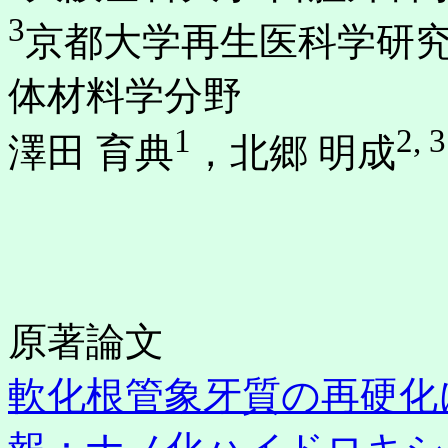
3
京都大学再生医科学研究
体材料学分野
1
2, 3
澤田 育典
，北郷 明成
原著論文
軟化根管象牙質の再硬化