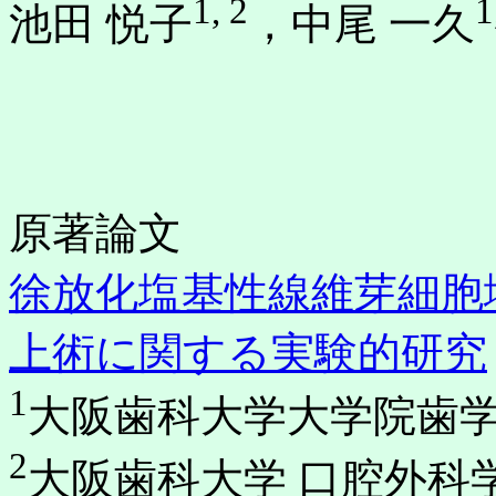
1, 2
1
池田 悦子
，中尾 一久
原著論文
徐放化塩基性線維芽細胞
上術に関する実験的研究
1
大阪歯科大学大学院歯学
2
大阪歯科大学 口腔外科