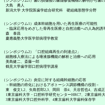
（シンポジウム1）歯の損傷後の歯髄修復機構の解明から歯
大島 勇人
新潟大学 大学院医歯学総合研究科 硬組織形態学分野
（シンポジウム1）成体幹細胞を用いた再生医療の可能性
－臨床応用をめざした骨再生医療と自然治癒への人為的誘
森 泰昌
慶應義塾大学医学部病理学教室
（シンポジウム2）「口腔組織再生の到達点2」
細胞移入療法による唾液腺機能の解析と治療への応用
美島健二、斎藤一郎
鶴見大学歯学部口腔病理学講座
（シンポジウム2）炎症に対する組織幹細胞の応答
－幹細胞の癌化におけるアポトーシス調節機構の役割－
東 俊文1,2、矢島哲郎2,3、岡田 崇4、天谷哲也4、吉成
1東京歯科大学・口腔科学研究センターHRC7、2東京歯科
3東京歯科大学口腔外科学、4東京歯科大学歯科保存学