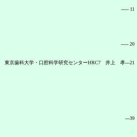
----- 11
----- 20
東京歯科大学・口腔科学研究センターHRC7 井上 孝---21
---39