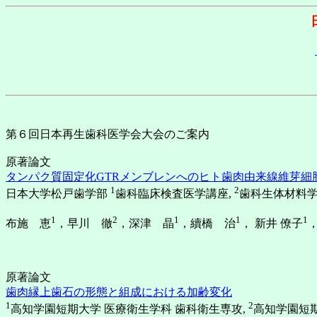
第６回日本再生歯科医学会大会のご案内
原著論文
タンパク質固定化GTRメンブレンへのヒト歯肉由来線維芽細
1
2
日本大学松戸歯学部
歯科臨床検査医学講座,
歯科生体材料
1
2
1
1
1
布施 恵
，早川 徹
，深津 晶
，續橋 治
， 新井 僚子
原著論文
歯肉縁上歯石の形態と組成における加齢変化
1
2
高知学園短期大学 医療衛生学科 歯科衛生専攻,
高知学園短