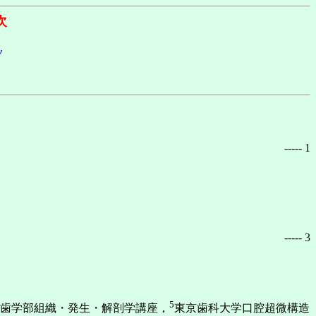
次
y
----- 1
----- 3
5
歯学部組織・発生・解剖学講座，
東京歯科大学口腔超微構造