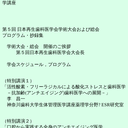
学講座
第５回 日本再生歯科医学会学術大会および総会
プログラム・抄録集
学術大会・総会 開催のご挨拶
第５回日本再生歯科医学会大会長
学会スケジュール，プログラム
（特別講演１）
「活性酸素・フリーラジカルによる酸化ストレスと歯科医学
－抗加齢(アンチエイジング)歯科医学への展開－」
李 昌一
神奈川歯科大学生体管理医学講座薬理学分野? ESR研究室
（特別講演２）
「口腔から実践する全身のアンチエイジング医学