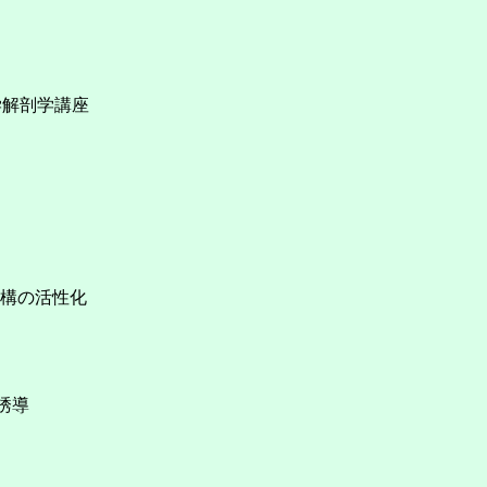
学解剖学講座
機構の活性化
の誘導