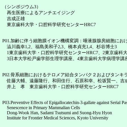
（シンポジウム3）
再生医療によるアンチエイジング
吉成正雄
東京歯科大学・口腔科学研究センターHRC7
P01.加齢に伴う細胞膜イオン機構変調：唾液腺腺房細胞にお
澁川義幸1,2、福島美和子2,3、橋本貞充1,4、杉谷博士3
1東京歯科大学・口腔科学研究センターHRC7、2東京歯科
3日本大学松戸歯学部生理学講座、4東京歯科大学病理学講
P02.骨系細胞におけるテロメア結合タンパク２およびタンキ
佐藤大輔、遠藤隆行、和田佳行、石原和幸、松坂賢一、吉
井上 孝 東京歯科大学・口腔科学研究センターHRC7
P03.Preventive Effects of Epigallocatechin-3-gallate against Serial P
Senescence in Primary Mammalian Cells
Dong-Wook Han, Sadami Tsutsumi and Suong-Hyu Hyon
Institute for Frontier Medical Sciences, Kyoto University