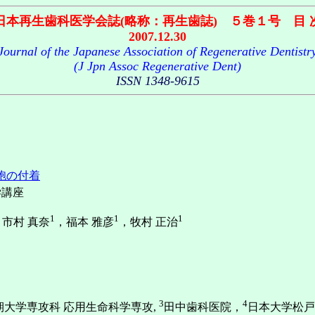
日本再生歯科医学会誌(略称：再生歯誌) ５巻１号 目 
2007.12.30
Journal of the Japanese Association of Regenerative Dentistr
(J Jpn Assoc Regenerative Dent)
ISSN 1348-9615
胞の付着
学講座
1
1
1
，市村 真奈
，福本 雅彦
，牧村 正治
3
4
期大学専攻科 応用生命科学専攻,
田中歯科医院，
日本大学松戸