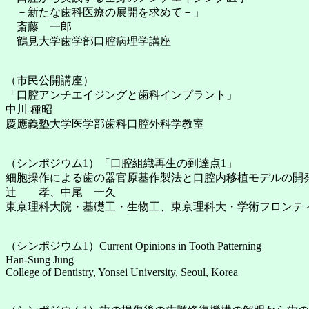
－新たな歯科医療の展開を求めて－」
斎藤 一郎
鶴見大学歯学部口腔病理学講座
（市民公開講座）
「口腔アンチエイジングと歯科インプラント」
中川 種昭
慶應義塾大学医学部歯科口腔外科学教室
（シンポジウム1）「口腔組織再生の到達点1」
細胞操作による歯の器官原基作製法と口腔内移植モデルの開
辻 孝、中尾 一久
東京理科大院・基礎工・生物工、東京理科大・学術フロンテ
（シンポジウム1）Current Opinions in Tooth Patterning
Han-Sung Jung
College of Dentistry, Yonsei University, Seoul, Korea