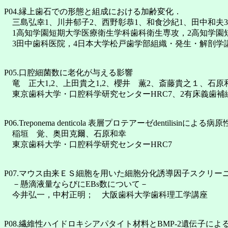
P04.縁上歯石での形態と組成における加齢変化．
三島弘幸1、川井郁子2、西野彰恭1、和食沙紀1、田中和夫3
1高知学園短期大学医療衛生学科歯科衛生専攻，2高知学園
3田中歯科医院，4日本大学松戸歯学部組織・発生・解剖学
P05.口腔細菌数に老化が与える影響
竜 正大1,2、上田貴之1,2、櫻井 薫2、斎藤貴之１、石原和
東京歯科大学・口腔科学研究センターHRC7、2有床義歯補
P06.Treponema denticola 表層プロテアーゼdentilisinによる病
稲垣 覚、奥田克爾、石原和幸
東京歯科大学・口腔科学研究センターHRC7
P07.マウス由来ＥＳ細胞を用いた細胞分化誘導因子スクリー
－懸滴液量ならびにEBs数について－
今井弘一，中村正明； 大阪歯科大学歯科理工学講座
P08.繊維性ハイドロキシアパタイト材料とBMP-2遺伝子に