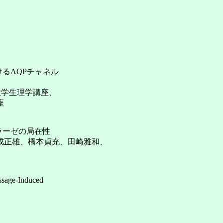
けるAQPチャネル
大学生理学講座、
座
ラーゼの局在性
成正雄、橋本貞充、田崎雅和、
assage-Induced