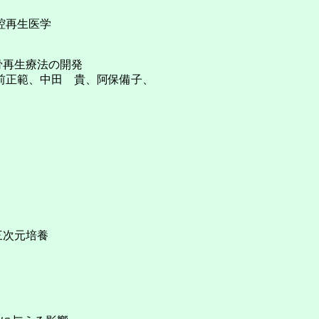
腔再生医学
た骨再生療法の開発
前正範、中田 貴、阿保備子、
三次元培養