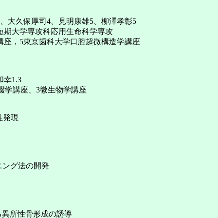
、大久保厚司4、見明康雄5、柳澤孝彰5
短期大学専攻科応用生命科学専攻
講座，5東京歯科大学口腔超微構造学講座
幸1.3
綴学講座、3微生物学講座
原性発現
ニング法の開発
よる異所性骨形成の誘導