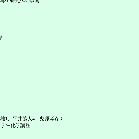
の再生研究への展開
導－
正雄1、平井義人4、柴原孝彦3
大学生化学講座