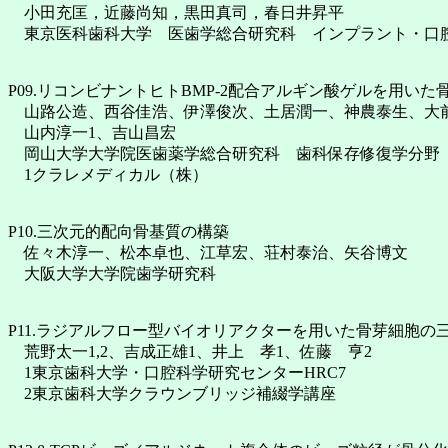
小田充匡，近藤尚知，黒田真司，春日井昇平
東京医科歯科大学 医歯学総合研究科 インプラント・口
P09.リコンビナントヒトBMP-2配合アルギン酸ゲルを用い
山路公造、西谷佳浩、伊澤俊次、土居潤一、神農泰生、大
山内淳一1、吉山昌宏
岡山大学大学院医歯薬学総合研究科 歯科保存修復学分野
1クラレメディカル（株）
P10.三次元的配向骨基質の構築
佐々木淳一、松本卓也、江草宏、荘村泰治、矢谷博文
大阪大学大学院歯学研究科
P11.ラジアルフロー型バイオリアクターを用いた骨芽細胞の
荒野太一1,2、吉成正雄1、井上 孝1、佐藤 亨2
1東京歯科大学・口腔科学研究センターHRC7
2東京歯科大学クラウンブリッジ補綴学講座