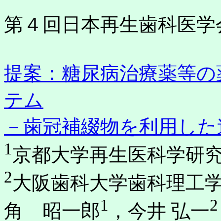
第４回日本再生歯科医学
提案：糖尿病治療薬等の
テム
－歯冠補綴物を利用した
1
京都大学再生医科学研
2
大阪歯科大学歯科理工
1
2
角 昭一郎
，今井 弘一