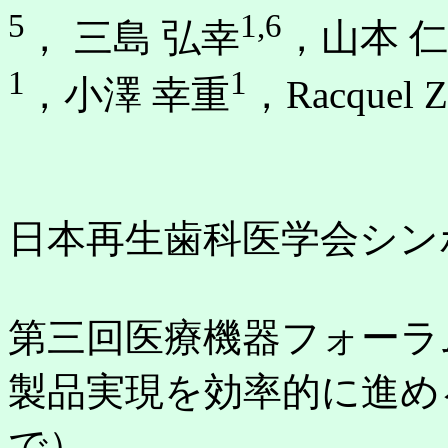
5
1,6
， 三島 弘幸
，山本 仁
1
1
，小澤 幸重
，Racquel Z
日本再生歯科医学会シン
第三回医療機器フォーラ
製品実現を効率的に進め
で）