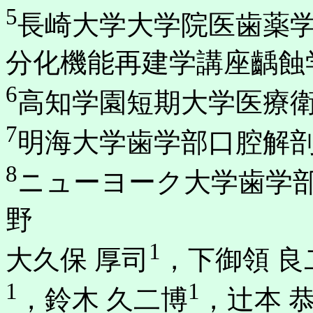
5
長崎大学大学院医歯薬
分化機能再建学講座齲蝕
6
高知学園短期大学医療
7
明海大学歯学部口腔解
8
ニューヨーク大学歯学
野
1
大久保 厚司
，下御領 良
1
1
，鈴木 久二博
，辻本 