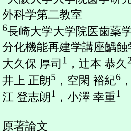
外科学第二教室
6
長崎大学大学院医歯薬
分化機能再建学講座齲蝕
1
大久保 厚司
，辻本 恭久
5
6
井上 正朗
，空閑 裕紀
，
1
1
江 登志朗
，小澤 幸重
原著論文