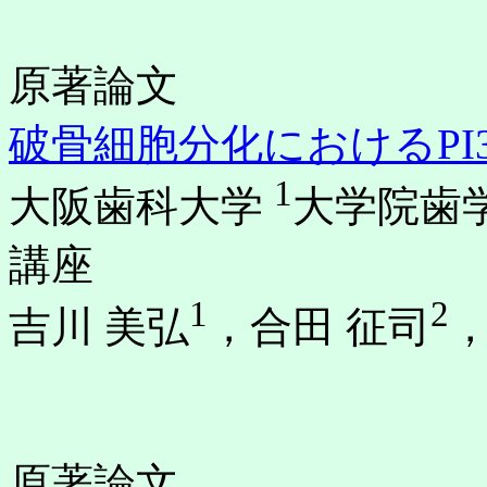
原著論文
破骨細胞分化におけるPI3-
1
大阪歯科大学
大学院歯
講座
1
2
吉川 美弘
，合田 征司
原著論文