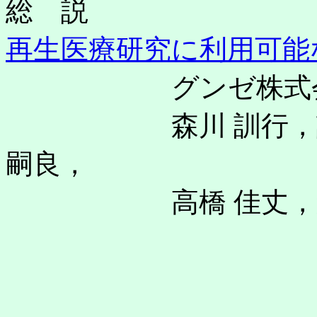
総 説
再生医療研究に利用可能
グンゼ株式会社研
森川 訓行，諸田 
嗣良，
高橋 佳丈，森田 