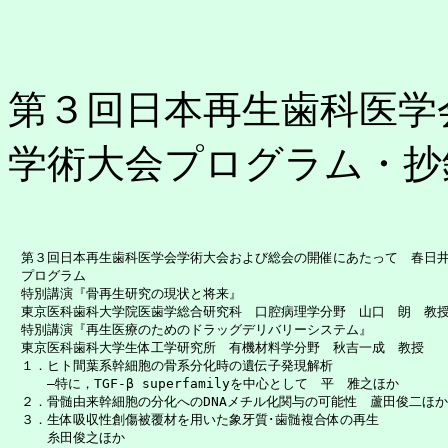
第３回日本再生歯科医学
学術大会プログラム・抄
　第３回日本再生歯科医学会学術大会および総会の開催にあたって　春日井昇平
　プログラム　　　　　　　　　　　　　　　　　　　　　　　　　　　　　　
　特別講演『骨再生研究の現状と将来』

　東京医科歯科大学院医歯学総合研究科　口腔病理学分野　山口　朗　教授　　
　特別講演『再生医療のためのドラッグデリバリーシステム』

　東京医科歯科大学生体工学研究所　有機材料学分野　秋吉一成　教授    　
　１．ヒト間葉系幹細胞の骨系分化時の遺伝子発現解析

　　　―特に，TGF-β superfamilyを中心として　平　雅之ほか　　　　　
　２．骨髄由来幹細胞の分化へのDNAメチル化関与の可能性　蘆田俊二ほか 　
　３．生体吸収性創傷被覆材を用いた象牙質･歯髄複合体の再生

　　　糸田俊之ほか　　　　　　　　　　　　　　　　　　　　　　　　　　　