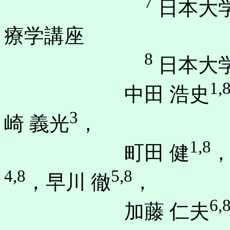
7
日本大
療学講座
8
日本大
1,
中田 浩史
3
崎 義光
，
1,8
町田 健
，
4,8
5,8
，早川 徹
，
6,
加藤 仁夫