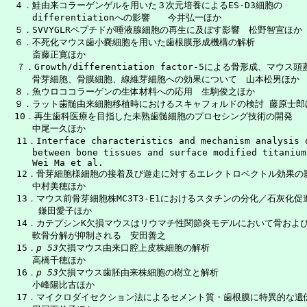
　４．鮭由来コラーゲンゲルを用いた３次元培養によるES-D3細胞の

　　　differentiationへの影響　　今井弘一ほか　　　　　　　　　　　
　５．SVVYGLRペプチドが唾液腺細胞の再生に及ぼす影響　松野智宣ほか　 
　６．不死化マウス歯小嚢細胞を用いた歯根膜形成機構の解析

　　　斎藤正寛ほか　　　　　　　　　　　　　　　　　　　　　　　　　　　
  ７．Growth/differentiation factor-5による骨形成、マウス
　　　骨芽細胞、骨膜細胞、線維芽細胞への効果について　山本松男ほか　　　
　８．魚ウロココラーゲンの生体材料への応用　生駒俊之ほか　　　　　　　　
　９．ラット歯髄由来細胞移植時におけるスキャフォルドの検討 藤原士郎ほか 
　10．再生歯科医療を目指した未熟歯髄細胞のプロセシング技術の開発

　　　中尾一久ほか　　　　　　　　　　　　　　　　　　　　　　　　　　　
  11．Interface characteristics and mechanism analysis o
　　　between bone tissues and surface modified titanium 
　　　Wei Ma et al.　　　　　　　　　　　　　　　　　　　　　　　　
  12．骨芽細胞様細胞の接着及び遊走に対するエレクトロベクトル効果の影
　　　中村美穂ほか　　　　　　　　　　　　　　　　　　　　　　　　　　　
  13．マウス前骨芽細胞株MC3T3-E1におけるスタチンの分化／石灰化促
      鎌田愛子ほか　　　　　　　　　　　　　　　　　　　　　　　　　　
  14．カテプシンK欠損マウスはリウマチ性関節炎モデルにおいて骨および
　　　軟骨分解が抑制される　安田善之　　　　　　　　　　　　　　　　　　
  15．
p 53
欠損マウス由来口腔上皮株細胞の解析

　　　高橋千穂ほか　　　　　　　　　　　　　　　　　　　　　　　　　　　
  16．
p 53
欠損マウス歯胚由来株細胞の樹立と解析

　　　小峰陽比古ほか　　　　　　　　　　　　　　　　　　　　　　　　　　
  17．マイクロダイセクション法によるセメント質・歯根膜に特異的な遺伝