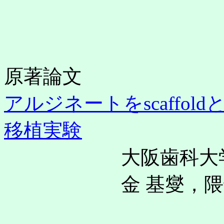
原著論文
アルジネートをscaffo
移植実験
大阪歯科大学 
金 基燮，隈部俊