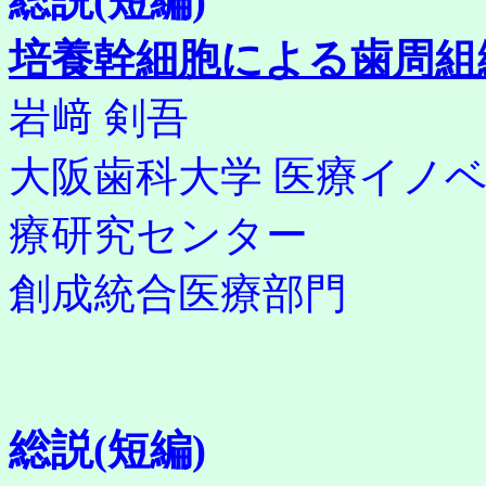
総説(短編)
培養幹細胞による歯周組
岩﨑 剣吾
大阪歯科大学 医療イノ
療研究センター
創成統合医療部門
総説(短編)