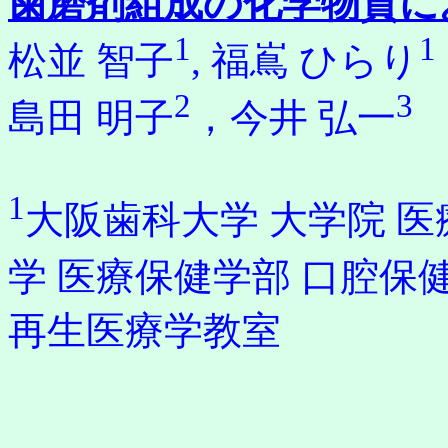
歯磨剤組成の化学物質に
1
1
松並 智子
, 福嶌 ひらり
2
3
島田 明子
，今井 弘一
1
大阪歯科大学 大学院 
学 医療保健学部 口腔保
再生医療学教室