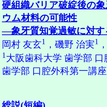
硬組織バリア破綻後の象
ウム材料の可能性
―象牙質知覚過敏に対す
1
1
岡村 友玄
，磯野 治実
，
1
大阪歯科大学 歯学部 
歯学部 口腔外科第一講座
総説(短編)