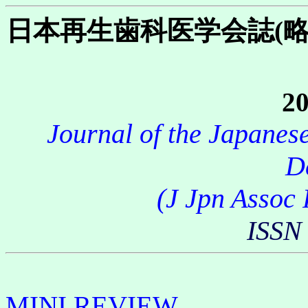
日本再生歯科医学会誌(
20
Journal of the Japanes
D
(J Jpn Assoc 
ISSN
MINI REVIEW