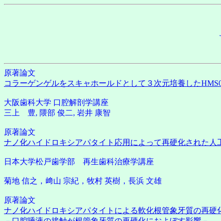
原著論文
コラーゲンゲルをスキャホールドとして３次元培養したHMS0
大阪歯科大学 口腔解剖学講座
三上 豊, 隈部 俊二, 岩井 康智
原著論文
ナノ化ハイドロキシアパタイト応用によって再硬化された人
日本大学松戸歯学部 再生歯科治療学講座
菊地 信之，﨑山 宗紀，牧村 英樹，長浜 文雄
原著論文
ナノ化ハイドロキシアパタイトによる軟化根管象牙質の再硬
－口腔唾液の接触が根管象牙質の再硬化におよぼす影響－