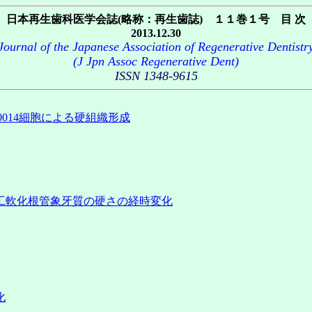
日本再生歯科医学会誌(略称：再生歯誌) １１巻１号 目 次
2013.12.30
Journal of the Japanese Association of Regenerative Dentistr
(J Jpn Assoc Regenerative Dent)
ISSN 1348-9615
014細胞による硬組織形成
工軟化根管象牙質の硬さの経時変化
化