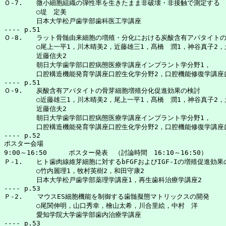
Ｏ-7. 	微小細胞組織の弾性率を生きたまま非破壊・非接触で測定する

	○堤　定美

	日本大学松戸歯学部歯科医工学講座

---- p.51

Ｏ-8.　	ラット骨髄由来細胞の増殖・分化における炭酸含有アパタイトの焼結温度依存的影響

	○尾上一平1，川木晴美2，近藤雄三1，髙橋　潤1，神谷真子2，土井　豊3，永原國央1，　　　

	近藤信夫2

	朝日大学歯学部口腔病態医療学講座インプラント学分野1，

	口腔構造機能発育学講座口腔生化学分野2，口腔機能修復学講座歯科理工学分野3

---- p.51

Ｏ-9.	炭酸含有アパタイトの骨芽細胞増殖分化促進効果の検討

	○近藤雄三1，川木晴美2，尾上一平1，髙橋　潤1，神谷真子2，土井　豊3，永原國央1，

	近藤信夫2

	朝日大学歯学部口腔病態医療学講座インプラント学分野1，

	口腔構造機能発育学講座口腔生化学分野2，口腔機能修復学講座歯科理工学分野3

---- p.52

ポスター会場

9:00～16:50	ポスター発表　（討論時間　16:10～16:50）

Ｐ-1.	ヒト歯肉線維芽細胞に対するbFGFおよびIGF-Iの増殖促進効果の比較

	○竹内麗理1，牧村英樹2，和田守康2

	日本大学松戸歯学部薬理学講座1，再生歯科治療学講座2

---- p.53

Ｐ-2. 　 マウスES細胞機能を制御する歯髄擬態マトリックスの開発

	○尾関伸明，山口秀幸，檜山太希，川合里絵，中村　洋

	愛知学院大学歯学部歯内治療学講座

---- p.53
