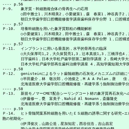
---- p.56

Ｐ-9.	象牙質・幹細胞複合体の骨再生への応用

	○田中雅士1，川木晴美2，小栗健策1，森　春菜1，神谷真子2，吉田隆一1，近藤信夫2

	朝日大学歯学部口腔機能修復学講座歯科保存学分野 1，口腔構造機能発育学講座口腔生化学分野2

---- p.57

Ｐ-10. 	培養幹細胞を用いた象牙質顆粒の機能解析

	○小栗健策1，川木晴美2，田中雅士1，森　春菜1，神谷真子2，吉田隆一1，近藤信夫2

	朝日大学歯学部口腔機能修復学講座歯科保存学分野 1，口腔構造機能発育学講座口腔生化学分野2

---- p.57

Ｐ-11.	インプラントに用いる垂直的，水平的骨再生の臨床

	○大久保厚司1,2，大久保賢亮1,3，辻本真規1,3，三橋淳也4，三島弘幸5

	日宇歯科1，日本大学松戸歯学部第二解剖学講座 2，長崎大学大学院齲蝕学分野3，

	日本大学松戸歯学部再生歯科治療学講座 4，高知学園短期大学医療衛生学科歯科衛生専攻5

---- p.58

Ｐ-12.	genisteinによるラット歯髄細胞の石灰化メカニズムの詳細について

	○半田慶介，林　敬次郎，小池俊之，M A A Polan，唐　　佳，斎藤隆史

	北海道医療大学歯学部口腔機能修復・再建学系う蝕制御治療学分野

---- p.58

Ｐ-13.	新規モノマーCMET配合シーリングコート材の象牙質再石灰化への影響

	○伊藤修一，甕　富美子，Nahid Al Nomann，斎藤隆史

	北海道医療大学歯学部口腔機能修復・再建学系う蝕制御治療学分野

---- p.59

Ｐ-14.	ヒト骨髄間葉系幹細胞を用いたＥＳ細胞の誘導に関する研究―エピジェネティック制御と細

胞の初期化―

	○伊澤俊次，山路公造，星加知宏，西谷佳浩，吉山昌宏

	岡山大学大学院医歯薬学総合研究科歯科保存修復学分野
