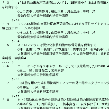
Ｐ-3. 	iPS細胞由来象牙芽細胞においてIL-1β誘導MMP-3は細胞増殖と抗アポトーシス作用

を制御する

	○山口秀幸，尾関伸明，檜山太希，川合里絵，中村　洋

	愛知学院大学歯学部歯内治療学講座

---- p.54

Ｐ-4.	マウスES細胞由来高純度象牙芽細胞における炎症性サイトカイン誘導MMP-3の細胞増

殖と抗アポトーシスの制御

	○檜山太希，尾関伸明，山口秀幸，川合里絵，中村　洋

	愛知学院大学歯学部歯内治療学講座

---- p.54

Ｐ-5.	ストロンチウムは脱分化脂肪細胞の軟骨分化を促進する

	○沖田直也1，本田義知2，岸本直隆3，橋本典也4，有馬良幸1，西浦亜紀1，松本尚之1

	大阪歯科大学歯学部歯科矯正学講座1，中央歯学研究所2，歯科麻酔学講座3，

歯科理工学講座4

---- p.55

Ｐ-6.	コラーゲンゲルをスキャホールドとして3次元培養したHMS0014細胞による硬組織形成

	○三上　豊，隈部俊二，岩井康智

	大阪歯科大学口腔解剖学講座

---- p.55

Ｐ-7.	ES細胞を用いた歯科用接着性モノマーの発生毒性スクリーニング試験

	○今井弘一，武田昭二

	大阪歯科大学歯科理工学講座

---- p.56

Ｐ-8.	ヒト?脂肪体由来脱分化脂肪細胞と脂肪幹細胞の細胞表面抗原解析

	○岸本直隆1,3，百田義弘1,3，橋本典也2，安東佳代子1，大政健史3，小谷順一郎1

	大阪歯科大学歯科麻酔学講座1，歯科理工学講座2，徳島大学大学院ソシオテクノサイエンス研究部3
