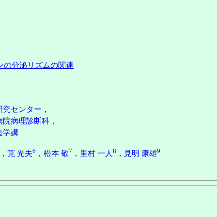
ンの分泌リズムの関連
，
研究センター，
病院病理診断科，
造学講
6
7
8
9
，筧 光夫
，松本 敬
，里村 一人
，見明 康雄