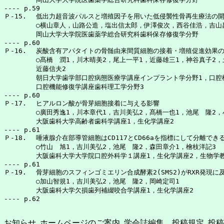
---- p.59

Ｐ-15.	低出力超音波パルスと増殖因子を用いた低侵襲性骨再生療法の開発

	○横山章人，山路公造，塩出信太郎，伊澤俊次，西谷佳浩，吉山昌宏

	岡山大学大学院医歯薬学総合研究科歯科保存修復学分野

---- p.60

Ｐ-16.	炭酸含有アパタイトの骨髄由来間質細胞の接着・増殖促進効果の検討

	○髙橋　潤1，川木晴美2，尾上一平1，近藤雄三1，神谷真子2，土井　豊3，永原國央1，

	近藤信夫2

	朝日大学歯学部口腔病態医療学講座インプラント学分野1，口腔構造機能発育学講座口腔生化学分野2，

	口腔機能修復学講座歯科理工学分野3

---- p.60

Ｐ-17.	ヒアルロン酸が骨芽細胞接着に与える影響

	○廣田秀逸1，川本章代1，吉川美弘2，髙橋一也1，池尾　隆2，小正　裕1

	大阪歯科大学高齢者歯科学講座1，生化学講座2

---- p.61

Ｐ-18.	唾液腺介在部導管細胞はCD117とCD66aを指標にして分離できる

	○竹山　旭1，吉川美弘2，池尾　隆2，森田章介1，檜枝洋記3

	大阪歯科大学大学院口腔外科学１講座1，生化学講座2，生物学教室3

---- p.61

Ｐ-19.	骨芽細胞のスフィンゴミエリン合成酵素2(SMS2)がRXR発現に及ぼす影響

	○加山智規1，吉川美弘2，池尾　隆2，岡崎定司1 

	大阪歯科大学欠損歯列補綴咬合学講座1，生化学講座2

お知らせ, ホームページのご案内, 学会誌編集，投稿規定, 投