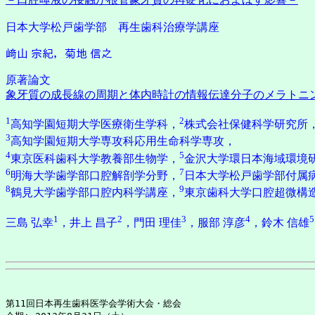
日本大学松戸歯学部 再生歯科治療学講座
﨑山 宗紀，菊地 信之
原著論文
象牙質の成長線の周期と体内時計の情報伝達分子のメラトニ
1
2
高知学園短期大学医療衛生学科，
株式会社保健科学研究所
3
高知学園短期大学専攻科応用生命科学専攻，
4
5
東京医科歯科大学教養部生物学，
金沢大学環日本海域環境
6
7
明海大学歯学部口腔解剖学分野，
日本大学松戸歯学部付属
8
9
鶴見大学歯学部口腔内科学講座，
東京歯科大学口腔超微構
1
2
3
4
5
三島 弘幸
，井上 昌子
，門田 理佳
，服部 淳彦
，鈴木 信雄
第11回日本再生歯科医学会学術大会・総会
