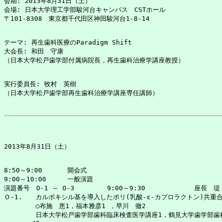
会期: 2013年8月31日（土）

会場: 日本大学理工学部駿河台キャンパス　CSTホール

テーマ: 再生歯科医療のParadigm Shift

大会長: 和田　守康

実行委員長: 牧村　英樹

8:50～9:00	開会式

9:00～10:00	一般演題　

演題番号　O-1 ～ O-3	  9:00～9:30		座長　堤　定美

Ｏ-1.	カルボキシル基を導入したポリ(乳酸-ε-カプロラクトン)共重合体フィルムのアパタイト形成能	について

	○布施　恵1，福本雅彦1 ，早川　徹2

	日本大学松戸歯学部歯科臨床検査医学講座1，鶴見大学歯学部歯科理工学講座2
