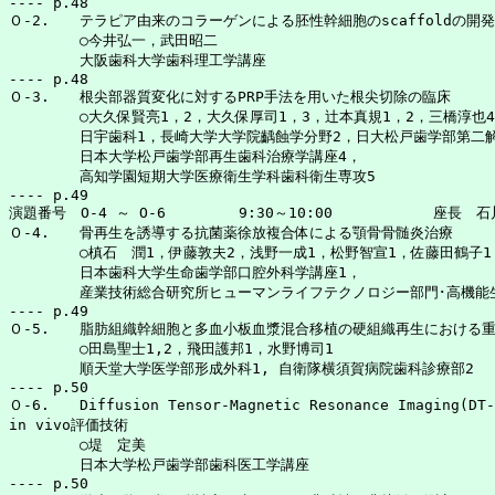
---- p.48

Ｏ-2.	テラピア由来のコラーゲンによる胚性幹細胞のscaffoldの開発

	○今井弘一，武田昭二

	大阪歯科大学歯科理工学講座

---- p.48

Ｏ-3.	根尖部器質変化に対するPRP手法を用いた根尖切除の臨床

	○大久保賢亮1，2，大久保厚司1，3，辻本真規1，2，三橋淳也4，三島弘幸5

	日宇歯科1，長崎大学大学院齲蝕学分野2，日大松戸歯学部第二解剖学講座3，

	日本大学松戸歯学部再生歯科治療学講座4，

	高知学園短期大学医療衛生学科歯科衛生専攻5

---- p.49

演題番号　O-4 ～ O-6	  9:30～10:00		座長　石川　明

Ｏ-4.	骨再生を誘導する抗菌薬徐放複合体による顎骨骨髄炎治療

	○槙石　潤1，伊藤敦夫2，浅野一成1，松野智宣1，佐藤田鶴子1

	日本歯科大学生命歯学部口腔外科学講座1，

	産業技術総合研究所ヒューマンライフテクノロジー部門･高機能生体材料グループ2

---- p.49

Ｏ-5.	脂肪組織幹細胞と多血小板血漿混合移植の硬組織再生における重要性

	○田島聖士1,2，飛田護邦1，水野博司1

	順天堂大学医学部形成外科1, 自衛隊横須賀病院歯科診療部2

---- p.50

Ｏ-6.	Diffusion Tensor-Magnetic Resonance Imaging(DT-MRI)技術を応用した軟骨の組織構造の

in vivo評価技術

	○堤　定美

	日本大学松戸歯学部歯科医工学講座

---- p.50
